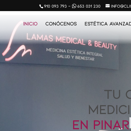
910 093 793
-
653 031 230
info@cl
Inicio
Conócenos
ESTÉTICA AVANZA
TU 
MEDIC
EN PINA