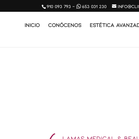
910 093 793
-
653 031 230
info@cl
Inicio
Conócenos
ESTÉTICA AVANZA