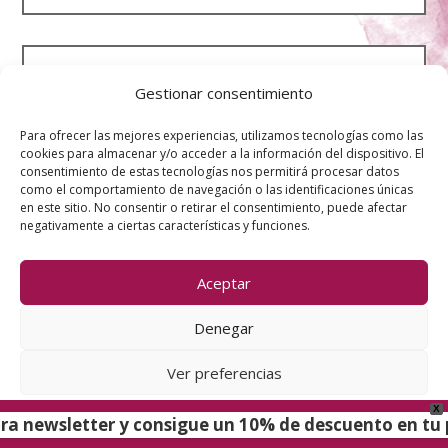
¿El tratamiento de manchas es
Gestionar consentimiento
definitivo?
Para ofrecer las mejores experiencias, utilizamos tecnologías como las
cookies para almacenar y/o acceder a la información del dispositivo. El
consentimiento de estas tecnologías nos permitirá procesar datos
como el comportamiento de navegación o las identificaciones únicas
¿Puedo realizarme estos
en este sitio. No consentir o retirar el consentimiento, puede afectar
tratamientos estéticos si tengo
negativamente a ciertas características y funciones.
rosácea?
Aceptar
Denegar
Ver preferencias
X
Política de cookies
Política de Privacidad
tra newsletter y consigue un 10% de descuento en tu