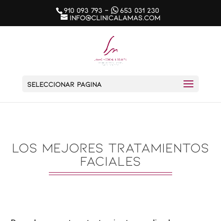
910 093 793
-
653 031 230
info@clinicalamas.com
Seleccionar página
LOS MEJORES TRATAMIENTOS
FACIALES