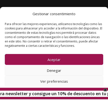
Dermocosmética
Gestionar consentimiento
Nutricosmética
Para ofrecer las mejores experiencias, utilizamos tecnologías como las
Promociones
cookies para almacenar y/o acceder a la información del dispositivo. El
consentimiento de estas tecnologías nos permitirá procesar datos
como el comportamiento de navegación o las identificaciones únicas
en este sitio. No consentir o retirar el consentimiento, puede afectar
Pide ya tu cita
negativamente a ciertas características y funciones.
Aceptar
Clínica Lamas
© 2026
Denegar
Ver preferencias
Política de Cookies
–
Política de Privacidad
–
Aviso
Legal
X
Política de cookies
Política de Privacidad
tra newsletter y consigue un 10% de descuento en tu