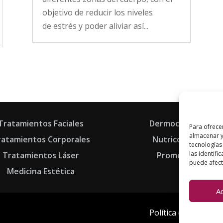
objetivo de reducir los niveles
de estrés y poder aliviar así...
Tratamientos Faciales
Dermocosmética
Para ofrece
almacenar y
ratamientos Corporales
Nutricosmética
tecnologías
las identifi
Tratamientos Láser
Promociones
puede afecta
Medicina Estética
A
Política de Cookies