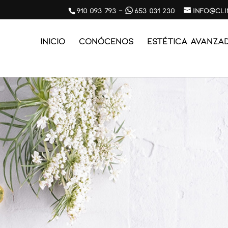
910 093 793
-
653 031 230
info@cl
Inicio
Conócenos
ESTÉTICA AVANZA