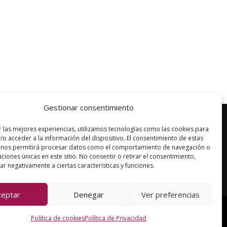
Gestionar consentimiento
r las mejores experiencias, utilizamos tecnologías como las cookies para
/o acceder a la información del dispositivo. El consentimiento de estas
 nos permitirá procesar datos como el comportamiento de navegación o
Pide ya tu cita
caciones únicas en este sitio. No consentir o retirar el consentimiento,
r negativamente a ciertas características y funciones.
ceptar
Denegar
Ver preferencias
–
Política de Privacidad
–
Aviso Legal
Política de cookies
Política de Privacidad