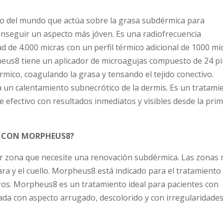
vo del mundo que actúa sobre la grasa subdérmica para
onseguir un aspecto más jóven. Es una radiofrecuencia
 de 4.000 micras con un perfil térmico adicional de 1000 mi
heus8 tiene un aplicador de microagujas compuesto de 24 p
rmico, coagulando la grasa y tensando el tejido conectivo.
 un calentamiento subnecrótico de la dermis. Es un tratami
efectivo con resultados inmediatos y visibles desde la pri
E CON MORPHEUS8?
 zona que necesite una renovación subdérmica. Las zonas
cara y el cuello. Morpheus8 está indicado para el tratamiento
uros. Morpheus8 es un tratamiento ideal para pacientes con
gada con aspecto arrugado, descolorido y con irregularidade