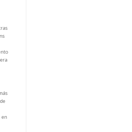
cras
ins
ento
mera
 más
 de
s en