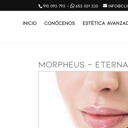
910 093 793
-
653 031 230
info@cl
Inicio
Conócenos
ESTÉTICA AVANZA
MORPHEUS – ETERN