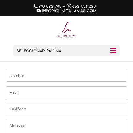
910 093 793
-
653 031 230
info@clinicalamas.com
Seleccionar página